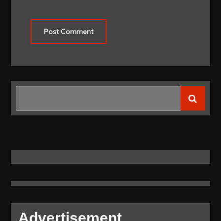
Search
for:
Advertisement