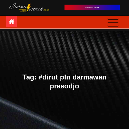
Skip
to
JurnaListrik
Semua Mata adalah
content
Mata-Mata
Tag:
#dirut pln darmawan
prasodjo