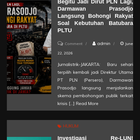
Begitu Jadi Dirut PLN Lagi,
Dugaan
Darmawan Prasodjo
Suap
Langsung Bohongi Rakyat
US$50
Soal Kebutuhan Batubara
Juta
PLTU
Proyek
on
admin
Comment
June
AMI
Begitu
22, 2026
Jadi
Jurnalistrik-JAKARTA: Baru sehari
Dirut
terpilih kembali jadi Direktur Utama
PLN
PT PLN (Persero), Darmawan
Lagi,
Prasodjo langsung menjalankan
skema pembohongan publik terkait
Darmawan
krisis […]
Read More
Prasodjo
Langsung
Bohongi
HUKUM
Rakyat
Investigasi Re-LUN!
Soal