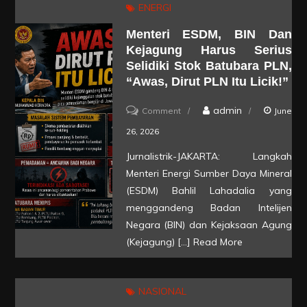
ENERGI
Seumur
Menteri ESDM, BIN Dan
Hidup!”
Kejagung Harus Serius
Selidiki Stok Batubara PLN,
“Awas, Dirut PLN Itu Licik!”
on
admin
Comment
June
Menteri
26, 2026
ESDM,
Jurnalistrik-JAKARTA: Langkah
BIN
Menteri Energi Sumber Daya Mineral
dan
(ESDM) Bahlil Lahadalia yang
Kejagung
menggandeng Badan Intelijen
Negara (BIN) dan Kejaksaan Agung
Harus
(Kejagung) […]
Read More
Serius
Selidiki
Stok
NASIONAL
Batubara