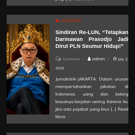
Terseret
Pusaran
NASIONAL
Dugaan
Sindiran Re-LUN, “Tetapkan
Korupsi
Darmawan Prasodjo Jadi
Batu
Dirut PLN Seumur Hidup!”
Bara
on
admin
PLN
Comment
July 2,
Sindiran
2026
Re-
Jurnalistrik-JAKARTA: Dalam urusan
LUN,
mempertahankan jabatan di
“Tetapkan
Indonesia, uang dan beking
Darmawan
biasanya berjalan seiring. Karena itu,
jika ada pejabat yang bisa […]
Read
Prasodjo
More
Jadi
Dirut
PLN