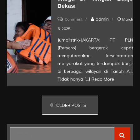
“Menyakitkan
Bekasi
Tidak
on
admin
Comment
March
Bisa
PLN
6, 2025
Ditolerir,
Kontrol
Pecat!!”
Jurnalistrik-JAKARTA: PT PLN
Keamanan
(Persero) bergerak cepat
Kelistrikan,
mengutamakan keselamatan
Bantu
masyarakat yang terdampak banjir
di berbagai wilayah di Tanah Air.
Evakuasi
Tidak hanya […]
Read More
Warga
di
Tengah
Posts
OLDER POSTS
Banjir
Bekasi
navigation
Search