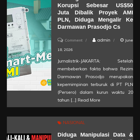
Korupsi Sebesar US$50
Kebutuhan
Juta Dibalik Proyek AMI
Batubara
PLN, Diduga Mengalir Ke
PLTU
Darmawan Prasodjo Cs
on
admin
Comment
June
Investigasi
18, 2026
Re-
Jurnalistrik-JAKARTA: Setelah
LUN!
membeberkan fakta bahwa Rezim
Korupsi
Darmawan Prasodjo merupakan
Sebesar
kepemimpinan terburuk di PT PLN
(Persero) dalam kurun waktu 20
US$50
tahun […]
Read More
Juta
Dibalik
Proyek
NASIONAL
AMI
Diduga Manipulasi Data &
PLN,