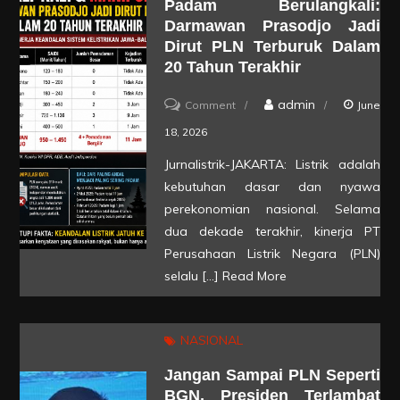
Padam Berulangkali:
Diduga
Darmawan Prasodjo Jadi
Mengalir
Dirut PLN Terburuk Dalam
ke
20 Tahun Terakhir
Darmawan
on
admin
Comment
June
Prasodjo
Diduga
18, 2026
Cs
Manipulasi
Jurnalistrik-JAKARTA: Listrik adalah
Data
kebutuhan dasar dan nyawa
&
perekonomian nasional. Selama
Padam
dua dekade terakhir, kinerja PT
Perusahaan Listrik Negara (PLN)
Berulangkali:
selalu […]
Read More
Darmawan
Prasodjo
Jadi
NASIONAL
Dirut
Jangan Sampai PLN Seperti
PLN
BGN, Presiden Terlambat