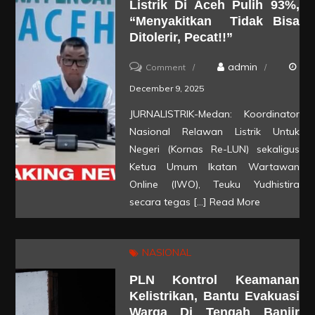
Listrik Di Aceh Pulih 93%,
Prasodjo
“Menyakitkan Tidak Bisa
Ditolerir, Pecat!!”
on
admin
Comment
Bahlil
December 9, 2025
dan
JURNALISTRIK-Medan: Koordinator
Darmawan
Nasional Relawan Listrik Untuk
Prasodjo
Negeri (Kornas Re-LUN) sekaligus
Nebar
Ketua Umum Ikatan Wartawan
Online (IWO), Teuku Yudhistira
Hoax
secara tegas […]
Read More
Soal
Listrik
di
NASIONAL
Aceh
PLN Kontrol Keamanan
Pulih
Kelistrikan, Bantu Evakuasi
93%,
Warga Di Tengah Banjir