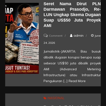
Seret Nama Dirut PLN
PLN,
Darmawan Prasodjo, Re-
“Awas,
LUN Ungkap Skema Dugaan
Dirut
Suap US$50 Juta Proyek
PLN
AMI
Itu
on
admin
Comment
June
Licik!”
Seret
24, 2026
Nama
Jurnalistrik-JAKARTA: Bau busuk
Dirut
dibalik dugaan korupsi berupa suap
PLN
sebesar US$50 juta dibalik proyek
Darmawan
AMI (Advanced Metering
Infrastructure) atau Infrastruktur
Prasodjo,
Pengukuran […]
Read More
Re-
LUN
Ungkap
NASIONAL
Skema