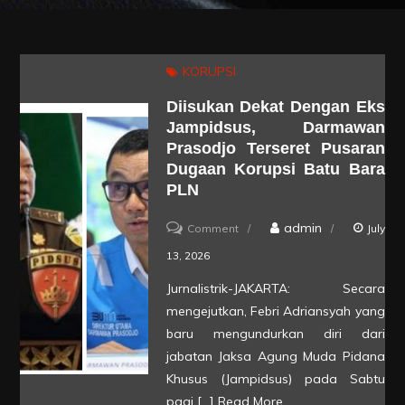
KORUPSI
Diisukan Dekat Dengan Eks
Jampidsus, Darmawan
Prasodjo Terseret Pusaran
Dugaan Korupsi Batu Bara
PLN
on
admin
Comment
July
Diisukan
13, 2026
Dekat
Jurnalistrik-JAKARTA: Secara
dengan
mengejutkan, Febri Adriansyah yang
Eks
baru mengundurkan diri dari
Jampidsus,
jabatan Jaksa Agung Muda Pidana
Khusus (Jampidsus) pada Sabtu
Darmawan
pagi […]
Read More
Prasodjo