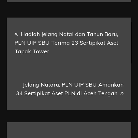
Post
Hadiah Jelang Natal dan Tahun Baru,
navigation
PLN UIP SBU Terima 23 Sertipikat Aset
Tapak Tower
Jelang Nataru, PLN UIP SBU Amankan
34 Sertipikat Aset PLN di Aceh Tengah