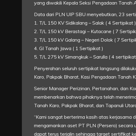
yang diwakili Kepala Seksi Pengadaan Tanah 
Data dari PLN UIP SBU menyebutkan, 23 sertipik
1. T/L 150 KV Sidikalang – Salak ( 4 Sertipikat )
2. T/L 150 kV Berastagi – Kutacane ( 7 Sertipik
3. T/L 150 kV Galang – Negeri Dolok ( 7 Sertipi
4. GI Tanah Jawa ( 1 Sertipikat )
5. T/L 275 kV Simangkuk – Sarulla ( 4 sertipikat
Penyerahan seluruh sertipikat langsung dilak
Karo, Pakpak Bharat, Kasi Pengadaan Tanah K
Senior Manager Perizinan, Pertanahan, dan K
membenarkan bahwa pihaknya telah menerima 2
Tanah Karo, Pakpak Bharat, dan Tapanuli Utara
“Kami sangat berterima kasih atas kerjasama 
mengamankan aset PT PLN (Persero) secara u
dapat terus terjalin sehingga target sertifikat