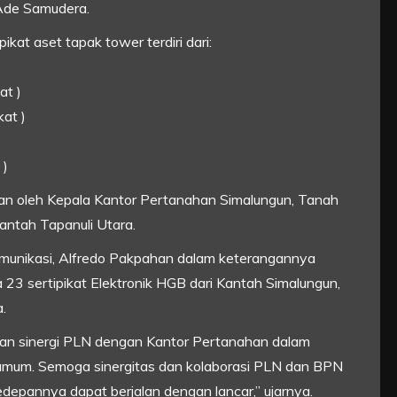
Ade Samudera.
at aset tapak tower terdiri dari:
at )
kat )
 )
ukan oleh Kepala Kantor Pertanahan Simalungun, Tanah
antah Tapanuli Utara.
omunikasi, Alfredo Pakpahan dalam keterangannya
3 sertipikat Elektronik HGB dari Kantah Simalungun,
.
dan sinergi PLN dengan Kantor Pertanahan dalam
mum. Semoga sinergitas dan kolaborasi PLN dan BPN
 kedepannya dapat berjalan dengan lancar,” ujarnya.