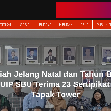
DIDIKAN
SOSIAL
BUDAYA
HIBURAN
RELIGI
PUBLIK F
iah Jelang Natal dan Tahun B
UIP SBU Terima 23 Sertipikat
Tapak Tower