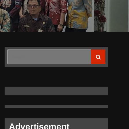
Search
for:
Advertisement