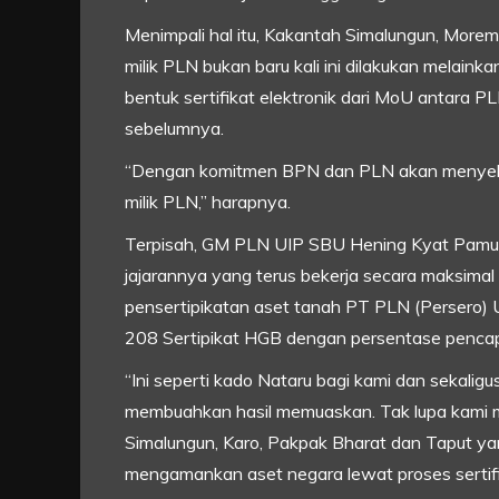
Menimpali hal itu, Kakantah Simalungun, More
milik PLN bukan baru kali ini dilakukan melain
bentuk sertifikat elektronik dari MoU antara
sebelumnya.
“Dengan komitmen BPN dan PLN akan menyelesa
milik PLN,” harapnya.
Terpisah, GM PLN UIP SBU Hening Kyat Pamun
jajarannya yang terus bekerja secara maksima
pensertipikatan aset tanah PT PLN (Persero)
208 Sertipikat HGB dengan persentase penca
“Ini seperti kado Nataru bagi kami dan sekali
membuahkan hasil memuaskan. Tak lupa kami 
Simalungun, Karo, Pakpak Bharat dan Taput y
mengamankan aset negara lewat proses sertifik