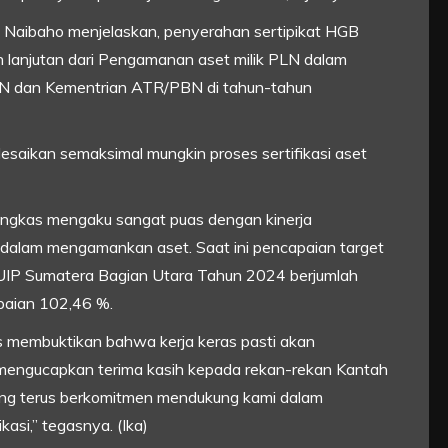
m Naibaho menjelaskan, penyerahan sertipikat HGB
kan lanjutan dari Pengamanan aset milik PLN dalam
 PLN dan Kementrian ATR/PBN di tahun-tahun
ikan semaksimal mungkin proses sertifikasi aset
gkas mengaku sangat puas dengan kinerja
l dalam mengamankan aset. Saat ini pencapaian target
 UIP Sumatera Bagian Utara Tahun 2024 berjumlah
paian 102,46 %.
gus membuktikan bahwa kerja keras pasti akan
mengucapkan terima kasih kepada rekan-rekan Kantah
ang terus berkomitmen mendukung kami dalam
asi,” tegasnya. (Ika)