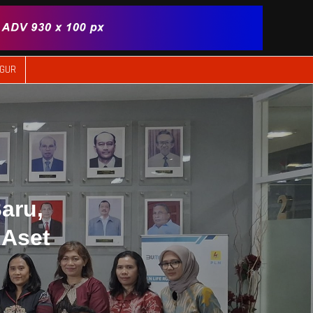
IGUR
aru,
 Aset