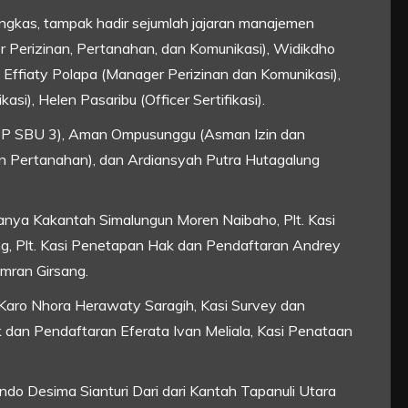
kas, tampak hadir sejumlah jajaran manajemen
 Perizinan, Pertanahan, dan Komunikasi), Widikdho
Effiaty Polapa (Manager Perizinan dan Komunikasi),
si), Helen Pasaribu (Officer Sertifikasi).
PP SBU 3), Aman Ompusunggu (Asman Izin dan
 Pertanahan), dan Ardiansyah Putra Hutagalung
ranya Kakantah Simalungun Moren Naibaho, Plt. Kasi
, Plt. Kasi Penetapan Hak dan Pendaftaran Andrey
mran Girsang.
 Karo Nhora Herawaty Saragih, Kasi Survey dan
dan Pendaftaran Eferata Ivan Meliala, Kasi Penataan
do Desima Sianturi Dari dari Kantah Tapanuli Utara