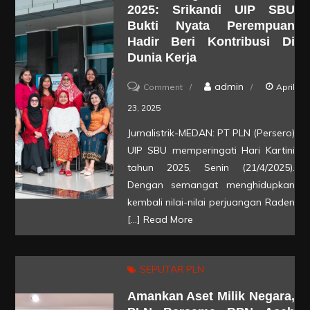
2025: Srikandi UIP SBU
150
Bukti Nyata Perempuan
kV
Hadir Beri Kontribusi Di
Blang
Dunia Kerja
Pidie
on
admin
Comment
April
–
PLN
23, 2025
Tapak
Peringati
Tuan
Jurnalistrik-MEDAN: PT PLN (Persero)
Hari
UIP SBU memperingati Hari Kartini
Kartini
tahun 2025, Senin (21/4/2025).
2025:
Dengan semangat menghidupkan
kembali nilai-nilai perjuangan Raden
Srikandi
[…]
Read More
UIP
SBU
Bukti
SEPUTAR PLN
Nyata
Amankan Aset Milik Negara,
Perempuan