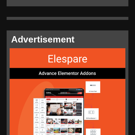
Bay
Shunt
Reactor
On
Advertisement
Schedule