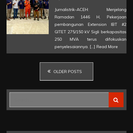
Perlis
Ramadan
Jurnalistrik-ACEH: Menjelang
1446
Ramadan 1446 H, Pekerjaan
H,
pembangunan Extension IBT #2
PLN
GITET 275/150 kV Sigli berkapasitas
250 MVA terus difokuskan
UIP
penyelesaiannya. […]
Read More
SBU
Pastikan
Pembangunan
Posts
OLDER POSTS
Extension
IBT
navigation
#2
Search
GITET
for:
275/150
kV
Sigli
dan