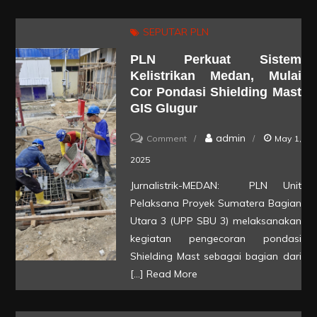
Irigasi:
Wujudkan
SEPUTAR PLN
Ketahanan
PLN Perkuat Sistem
Pangan
Kelistrikan Medan, Mulai
Lokal
Cor Pondasi Shielding Mast
GIS Glugur
on
admin
Comment
May 1,
PLN
2025
Perkuat
Jurnalistrik-MEDAN: PLN Unit
Sistem
Pelaksana Proyek Sumatera Bagian
Kelistrikan
Utara 3 (UPP SBU 3) melaksanakan
Medan,
kegiatan pengecoran pondasi
Shielding Mast sebagai bagian dari
Mulai
[…]
Read More
Cor
Pondasi
Shielding