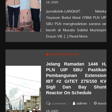
Kebahagiaan
16, 2025
Jelang
Jurnalistrik-LANGKAT: Melalui
Ramadan
Yayasan Baitul Maal (YBM) PLN UIP
1446
SBU PLN menghadirkan sarana air
H,
bersih di Musala Sabilul Mustaqim
Dusun VIII, […]
Read More
YBM
PLN
UIP
INFRASTRUKTUR
SBU
Jelang Ramadan 1446 H,
Hadirkan
PLN UIP SBU Pastikan
Sarana
Pembangunan Extension
Air
IBT #2 GITET 275/150 KV
Bersih
Sigli Dan Bay Shunt
Reactor On Schedule
Bagi
Warga
on
admin
Comment
March
Desa
Jelang
15, 2025