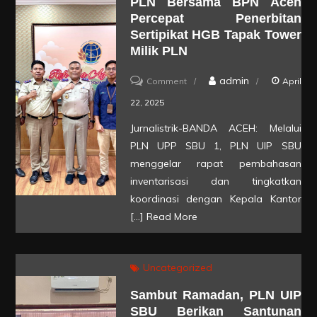
PLN Bersama BPN Aceh
Hadir
Percepat Penerbitan
Beri
Sertipikat HGB Tapak Tower
Kontribusi
Milik PLN
di
on
admin
Comment
April
Dunia
Amankan
22, 2025
Kerja
Aset
Jurnalistrik-BANDA ACEH: Melalui
Milik
PLN UPP SBU 1, PLN UIP SBU
Negara,
menggelar rapat pembahasan
PLN
inventarisasi dan tingkatkan
koordinasi dengan Kepala Kantor
bersama
[…]
Read More
BPN
Aceh
Percepat
Uncategorized
Penerbitan
Sambut Ramadan, PLN UIP
Sertipikat
SBU Berikan Santunan