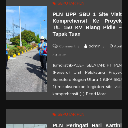
SEPUTAR PLN
Mast
PLN UPP SBU 1 Site Visit
GIS
Komprehensif Ke Proyek
Glugur
T/L 150 KV Blang Pidie –
Tapak Tuan
on
admin
Comment
April
PLN
30, 2025
UPP
Jurnalistrik-ACEH SELATAN: PT PLN
SBU
(Persero) Unit Pelaksana Proyek
1
Sumatera Bagian Utara 1 (UPP SBU
Site
1) melaksanakan kegiatan site visit
komprehensif […]
Read More
Visit
Komprehensif
ke
SEPUTAR PLN
Proyek
PLN Peringati Hari Kartini
T/L