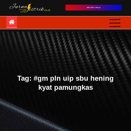
Skip
to
JurnaListrik
Semua Mata adalah
content
Mata-Mata
Tag:
#gm pln uip sbu hening
kyat pamungkas