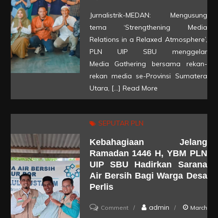
Sinergi,
Jurnalistrik-MEDAN: Mengusung
PLN
tema ‘Strengthening Media
UIP
Relations in a Relaxed Atmosphere’,
SBU
PLN UIP SBU menggelar
Media Gathering bersama rekan-
Gelar
rekan media se-Provinsi Sumatera
Media
Utara, […]
Read More
Gathering
Menyambut
Ramadan
SEPUTAR PLN
1446
Kebahagiaan Jelang
Hijriah
Ramadan 1446 H, YBM PLN
UIP SBU Hadirkan Sarana
Air Bersih Bagi Warga Desa
Perlis
on
admin
Comment
March