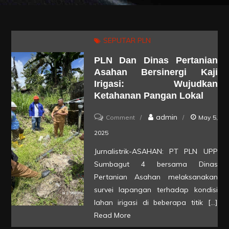
SEPUTAR PLN
PLN Dan Dinas Pertanian
Asahan Bersinergi Kaji
Irigasi: Wujudkan
Ketahanan Pangan Lokal
on
admin
Comment
May 5,
PLN
2025
dan
Jurnalistrik-ASAHAN: PT PLN UPP
Dinas
Sumbagut 4 bersama Dinas
Pertanian
Pertanian Asahan melaksanakan
Asahan
survei lapangan terhadap kondisi
lahan irigasi di beberapa titik […]
Bersinergi
Read More
Kaji