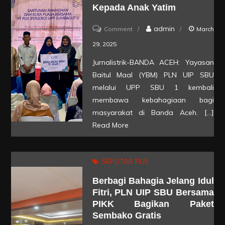
HGB
Kepada Anak Yatim
Tapak
on
admin
Tower
Comment
March
Sambut
milik
29, 2025
Ramadan,
PLN
Jurnalistrik-BANDA ACEH: Yayasan
PLN
Baitul Maal (YBM) PLN UIP SBU
UIP
melalui UPP SBU 1 kembali
SBU
membawa kebahagiaan bagi
masyarakat di Banda Aceh. […]
Berikan
Read More
Santunan
kepada
Anak
SEPUTAR PLN
Yatim
Berbagi Bahagia Jelang Idul
Fitri, PLN UIP SBU Bersama
PIKK Bagikan Paket
Sembako Gratis