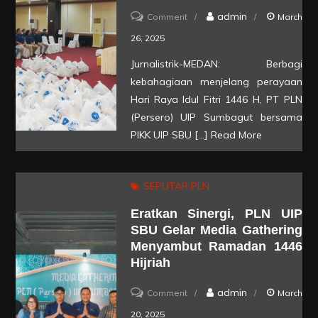
on
admin
Comment
March
Berbagi
26, 2025
Bahagia
Jurnalistrik-MEDAN: Berbagi
Jelang
kebahagiaan menjelang perayaan
Idul
Hari Raya Idul Fitri 1446 H, PT PLN
Fitri,
(Persero) UIP Sumbagut bersama
PIKK UIP SBU […]
Read More
PLN
UIP
SBU
SEPUTAR PLN
bersama
Eratkan Sinergi, PLN UIP
PIKK
SBU Gelar Media Gathering
Bagikan
Menyambut Ramadan 1446
Paket
Hijriah
Sembako
on
admin
Comment
March
Gratis
Eratkan
20, 2025