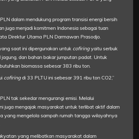
 PLN dalam mendukung program transisi energi bersih
n juga menjadi komitmen Indonesia sebagai tuan
 kata Direktur Utama PLN Darmawan Prasodjo.
ng saat ini dipergunakan untuk
cofiring
yaitu serbuk
ol jagung, dan bahan bakar jumputan padat. Untuk
dibutuhkan biomassa sebesar 383 ribu ton.
ui
cofiring
di 33 PLTU ini sebesar 391 ribu ton CO2,”
n PLN tak sekedar mengurangi emisi. Melalui
ni juga mengajak masyarakat untuk terlibat aktif dalam
a yang mengelola sampah rumah tangga wilayahnya
.
kerakyatan yang melibatkan masyarakat dalam