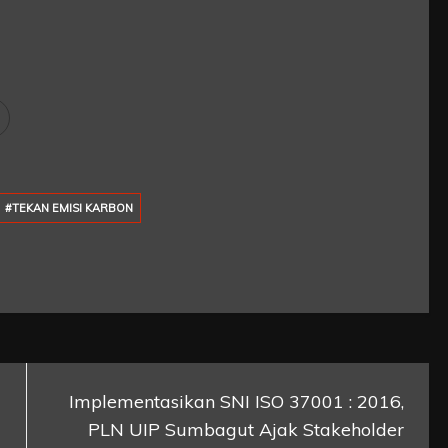
#TEKAN EMISI KARBON
Implementasikan SNI ISO 37001 : 2016,
PLN UIP Sumbagut Ajak Stakeholder