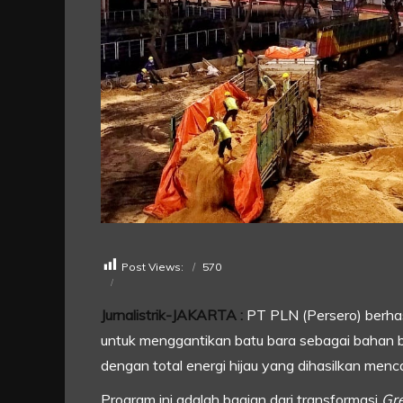
Post Views:
570
Jurnalistrik-JAKARTA :
PT PLN (Persero) berha
untuk menggantikan batu bara sebagai bahan ba
dengan total energi hijau yang dihasilkan men
Program ini adalah bagian dari transformasi
Gr