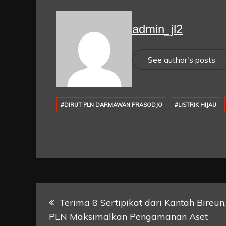
admin_jl2
See author's posts
#DIRUT PLN DARMAWAN PRASODJO
#LISTRIK HIJAU
Post
Terima 8 Sertipikat dari Kantah Bireun,
PLN Maksimalkan Pengamanan Aset
navigation