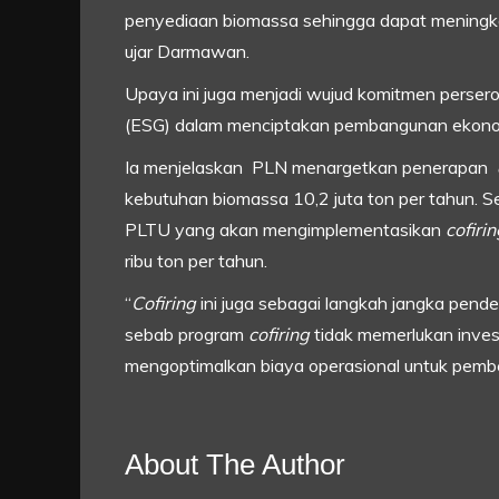
penyediaan biomassa sehingga dapat meningk
ujar Darmawan.
Upaya ini juga menjadi wujud komitmen perse
(ESG) dalam menciptakan pembangunan ekonom
Ia menjelaskan PLN menargetkan penerapan
kebutuhan biomassa 10,2 juta ton per tahun. S
PLTU yang akan mengimplementasikan
cofiri
ribu ton per tahun.
“
Cofiring
ini juga sebagai langkah jangka pend
sebab program
cofiring
tidak memerlukan inve
mengoptimalkan biaya operasional untuk pembe
About The Author