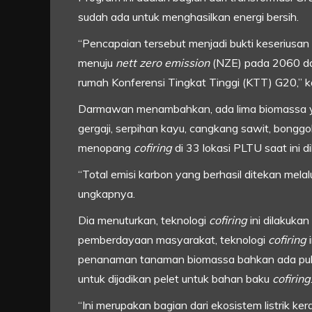
sudah ada untuk menghasilkan energi bersih.
“Pencapaian tersebut menjadi bukti keseriusan
menuju
nett zero emission
(NZE) pada 2060 da
rumah Konferensi Tingkat Tinggi (KTT) G20,”
Darmawan menambahkan, ada lima biomassa ya
gergaji, serpihan kayu, cangkang sawit, bongg
menopang
cofiring
di 33 lokasi PLTU saat ini 
“Total emisi karbon yang berhasil ditekan melal
ungkapnya.
Dia menuturkan, teknologi
cofiring
ini dilakuka
pemberdayaan masyarakat, teknologi
cofiring
i
penanaman tanaman biomassa bahkan ada pul
untuk dijadikan pelet untuk bahan baku
cofiring
“Ini merupakan bagian dari ekosistem listrik 