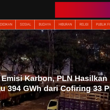
DIDIKAN
SOSIAL
BUDAYA
HIBURAN
RELIGI
PUBLIK F
 Emisi Karbon, PLN Hasilkan L
au 394 GWh dari Cofiring 33 