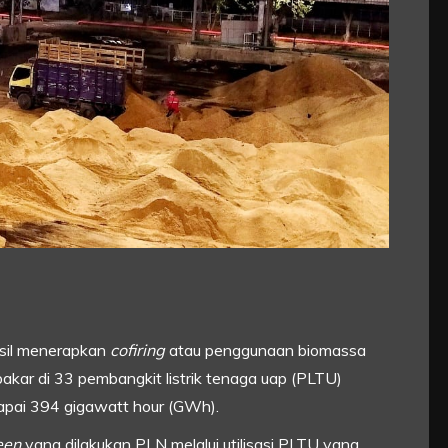
sil menerapkan
cofiring
atau penggunaan biomassa
kar di 33 pembangkit listrik tenaga uap (PLTU)
capai 394 gigawatt hour (GWh).
een
yang dilakukan PLN melalui utilisasi PLTU yang