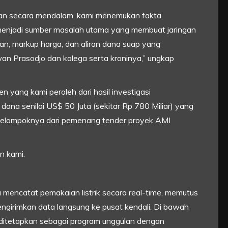
ukan secara mendalam, kami menemukan fakta
tru menjadi sumber masalah utama yang membuat jaringan
ngan, markup harga, dan aliran dana suap yang
n Prasodjo dan kolega serta kroninya,” ungkap
 yang kami peroleh dari hasil investigasi
dana senilai US$ 50 Juta (sekitar Rp 780 Miliar) yang
kelompoknya dari pemenang tender proyek AMI
n kami.
mencatat pemakaian listrik secara real-time, memutus
engirimkan data langsung ke pusat kendali. Di bawah
ditetapkan sebagai program unggulan dengan