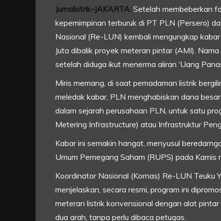
Jurnalistrik-JAKARTA:
Setelah membeberkan f
kepemimpinan terburuk di PT PLN (Persero) dal
Nasional (Re-LUN) kembali mengungkap kabar
Juta dibalik proyek meteran pintar (AMI). Nam
setelah diduga ikut menerma aliran ‘Uang Panas
Miris memang, di saat pemadaman listrik bergili
meledak kabar, PLN menghabiskan dana besar d
dalam sejarah perusahaan PLN, untuk satu pro
Metering Infrastructure) atau Infrastruktur Pe
Kabar ini semakin hangat, menyusul beredarng
Umum Pemegang Saham (RUPS) pada Kamis mal
Koordinator Nasional (Kornas) Re-LUN Teuku Y
menjelaskan, secara resmi, program ini diprom
meteran listrik konvensional dengan alat pinta
dua arah, tanpa perlu dibaca petugas.