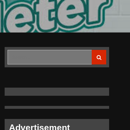
Search
for:
Advertisement