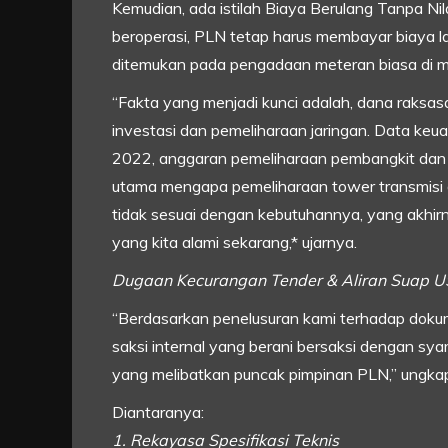
Kemudian, ada istilah Biaya Berulang Tanpa Ni
beroperasi, PLN tetap harus membayar biaya la
ditemukan pada pengadaan meteran biasa di ma
“Fakta yang menjadi kunci adalah, dana raksasa
investasi dan pemeliharaan jaringan. Data keu
2022, anggaran pemeliharaan pembangkit dan ja
utama mengapa pemeliharaan tower transmisi 
tidak sesuai dengan kebutuhannya, yang akhir
yang kita alami sekarang,* ujarnya.
Dugaan Kecurangan Tender & Aliran Suap U
“Berdasarkan penelusuran kami terhadap dokume
saksi internal yang berani bersaksi dengan sy
yang melibatkan puncak pimpinan PLN,” ungkap 
Diantaranya:
1. Rekayasa Spesifikasi Teknis