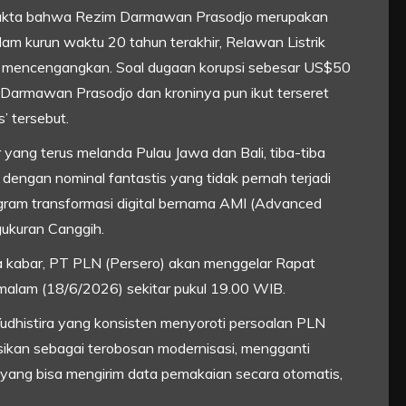
akta bahwa Rezim Darmawan Prasodjo merupakan
am kurun waktu 20 tahun terakhir, Relawan Listrik
 mencengangkan. Soal dugaan korupsi sebesar US$50
a Darmawan Prasodjo dan kroninya pun ikut terseret
’ tersebut.
r yang terus melanda Pulau Jawa dan Bali, tiba-tiba
engan nominal fantastis yang tidak pernah terjadi
gram transformasi digital bernama AMI (Advanced
ngukuran Canggih.
a kabar, PT PLN (Persero) akan menggelar Rapat
am (18/6/2026) sekitar pukul 19.00 WIB.
udhistira yang konsisten menyoroti persoalan PLN
osikan sebagai terobosan modernisasi, mengganti
r yang bisa mengirim data pemakaian secara otomatis,