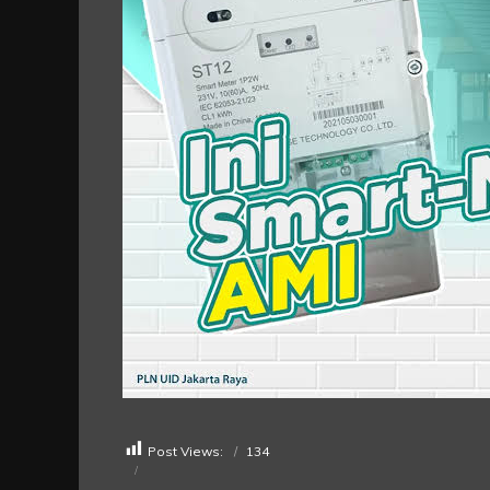
Post Views:
134