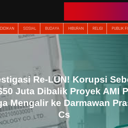
DIDIKAN
SOSIAL
BUDAYA
HIBURAN
RELIGI
PUBLIK F
estigasi Re-LUN! Korupsi Seb
50 Juta Dibalik Proyek AMI 
ga Mengalir ke Darmawan Pra
Cs