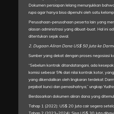
Dokumen persiapan lelang menunjukkan bahwa s
rupa agar hanya bisa dipenuhi oleh satu kelom
Perusahaan-perusahaan peserta lain yang meme
alasan administrasi yang dibuat-buat. Hal ini
ditentukan sejak awal.
2. Dugaan Aliran Dana US$ 50 Juta ke Dar
Sumber yang dekat dengan proses negosiasi k
“Sebelum kontrak ditandatangani, ada kesepak
komisi sebesar 5% dari nilai kontrak kotor, ya
yang dikendalikan oleh lingkaran terdekat Dar
pejabat kunci dan penasihatnya,” ungkap Yudhis
Berdasarkan dokumen aliran dana yang ditemuk
Tahap 1 (2022): US$ 20 Juta cair segera setel
Tahap 2 (2023–2024): Sisa US$ 30 Juta dibay