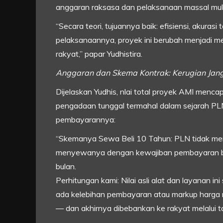
anggaran raksasa dan pelaksanaan massal mul
“Secara teori, tujuannya baik: efisiensi, akur
pelaksanaannya, proyek ini berubah menjadi 
rakyat,” papar Yudhistira.
Anggaran dan Skema Kontrak: Kerugian Jan
Dijelaskan Yudhis, nlai total proyek AMI mencapa
pengadaan tunggal termahal dalam sejarah PL
pembayarannya:
“Skemanya Sewa Beli 10 Tahun: PLN tidak memb
menyewanya dengan kewajiban pembayaran bu
bulan.
Perhitungan kami: Nilai asli alat dan layanan in
ada kelebihan pembayaran atau markup harga m
— dan akhirnya dibebankan ke rakyat melalui tari