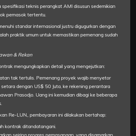
pesifikasi teknis perangkat AMI disusun sedemikian
pok pemasok tertentu.
nuhi standar internasional justru digugurkan dengan
 adalah praktik umum untuk memastikan pemenang sudah
mawan & Rekan
ontrak mengungkapkan detail yang mengejutkan:
atan tak tertulis. Pemenang proyek wajib menyetor
ng setara dengan US$ 50 Juta, ke rekening perantara
mawan Prasodjo. Uang ini kemudian dibagi ke beberapa
.
an Re-LUN,, pembayaran ini dilakukan bertahap:
ah kontrak ditandatangani.
arkan seiring progres pemasangan, yang disamarkan