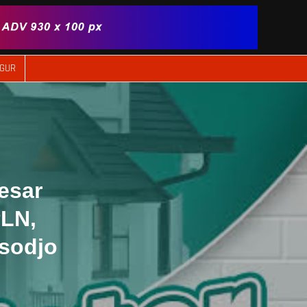
IGUR
esar
PLN,
sodjo