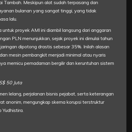
lai Tambah. Meskipun alat sudah terpasang dan
yanan bulanan yang sangat tinggi, yang tidak
sa lalu.
 untuk proyek AMI ini diambil langsung dari anggaran
angan PLN menunjukkan, sejak proyek ini dimulai tahun
ringan dipotong drastis sebesar 35%. Inilah alasan
dan mesin pembangkit menjadi minimal atau nyaris
nya memicu pemadaman bergilir dan keruntuhan sistem
S$ 50 Juta
n lelang, perjalanan bisnis pejabat, serta keterangan
arat anonim, mengungkap skema korupsi terstruktur
Yudhistira.