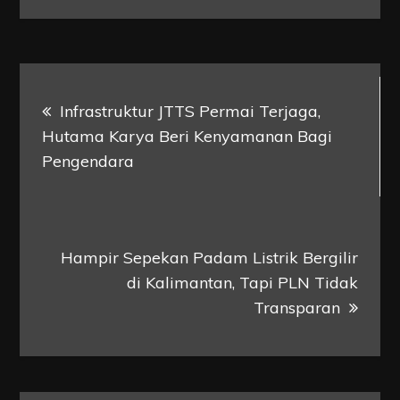
Post
Infrastruktur JTTS Permai Terjaga,
navigation
Hutama Karya Beri Kenyamanan Bagi
Pengendara
Hampir Sepekan Padam Listrik Bergilir
di Kalimantan, Tapi PLN Tidak
Transparan