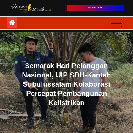
Skip
to
JurnaListrik
Semua Mata adalah
content
Mata-Mata
Semarak Hari Pelanggan
Nasional, UIP SBU-Kantah
Subulussalam Kolaborasi
Percepat Pembangunan
Kelistrikan