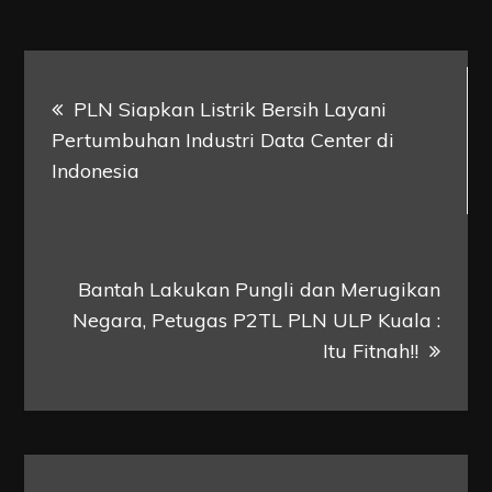
Post
PLN Siapkan Listrik Bersih Layani
navigation
Pertumbuhan Industri Data Center di
Indonesia
Bantah Lakukan Pungli dan Merugikan
Negara, Petugas P2TL PLN ULP Kuala :
Itu Fitnah!!