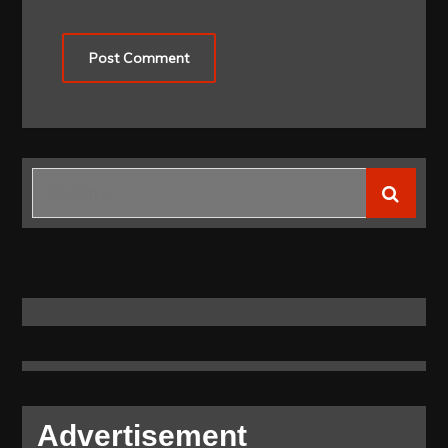
Search
for:
Advertisement