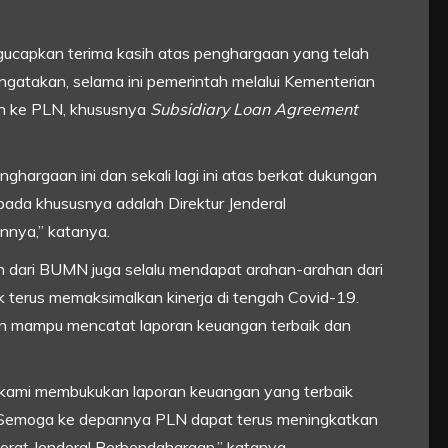
capkan terima kasih atas penghargaan yang telah
gatakan, selama ini pemerintah melalui Kementerian
n ke PLN, khususnya
Subsidiary Loan Agreement
ghargaan ini dan sekali lagi ini atas berkat dukungan
ada khususnya adalah Direktur Jenderal
annya,” katanya.
ari BUMN juga selalu mendapat arahan-arahan dari
 terus memaksimalkan kinerja di tengah Covid-19.
n mampu mencatat laporan keuangan terbaik dan
n kami membukukan laporan keuangan yang terbaik
. Semoga ke depannya PLN dapat terus meningkatkan
torat Jenderal Perbendaharaan,” katanya.