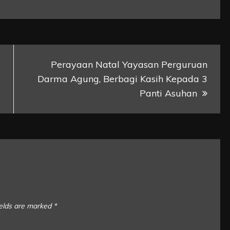
Perayaan Natal Yayasan Perguruan
Darma Agung, Berbagi Kasih Kepada 3
Panti Asuhan
ields are marked
*