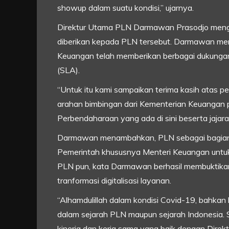
showup dalam suatu kondisi,” ujarnya.
Direktur Utama PLN Darmawan Prasodjo mengu
diberikan kepada PLN tersebut. Darmawan men
Keuangan telah memberikan berbagai dukunga
(SLA).
“Untuk itu kami sampaikan terima kasih atas pen
arahan bimbingan dari Kementerian Keuangan p
Perbendaharaan yang ada di sini beserta jajar
Darmawan menambahkan, PLN sebagai bagian d
Pemerintah khususnya Menteri Keuangan untuk
PLN pun, kata Darmawan berhasil membuktika
tranformasi digitalisasi layanan.
“Alhamdulillah dalam kondisi Covid-19, bahka
dalam sejarah PLN maupun sejarah Indonesia
kinerja dan kerja sama yang baik dengan Direk