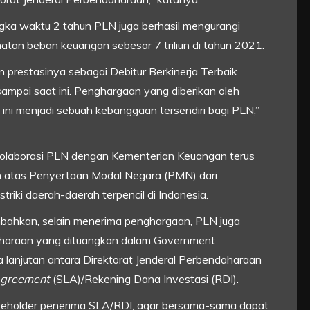
gka waktu 2 tahun PLN juga berhasil mengurangi
matan beban keuangan sebesar 7 triliun di tahun 2021.
prestasinya sebagai Debitur Berkinerja Terbaik
ampai saat ini. Penghargaan yang diberikan oleh
ni menjadi sebuah kebanggaan tersendiri bagi PLN,”
kolaborasi PLN dengan Kementerian Keuangan terus
sih atas Penyertaan Modal Negara (PMN) dari
riki daerah-daerah terpencil di Indonesia.
bahkan, selain menerima penghargaan, PLN juga
aharaan yang dituangkan dalam Government
a lanjutan antara Direktorat Jenderal Perbendaharaan
Agreement
(SLA)/Rekening Dana Investasi (RDI).
akeholder penerima SLA/RDI, agar bersama-sama dapat