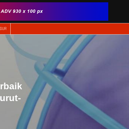
IGUR
rbaik
urut-