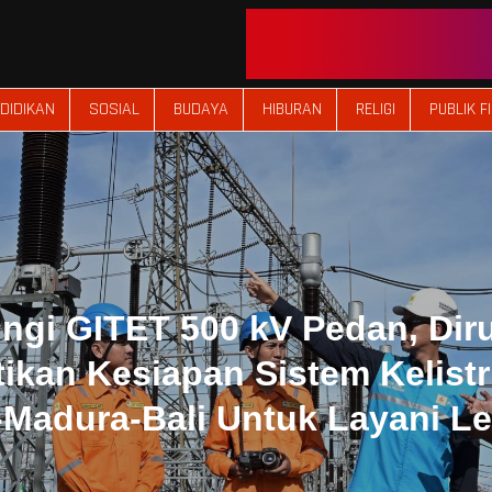
DIDIKAN
SOSIAL
BUDAYA
HIBURAN
RELIGI
PUBLIK F
ngi GITET 500 kV Pedan, Dir
tikan Kesiapan Sistem Kelistr
Madura-Bali Untuk Layani L