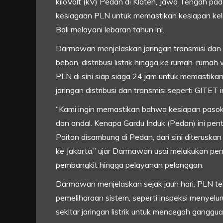
kiloVolt (kV) Pedan di Klaten, Jawa Tengah pa
kesiagaan PLN untuk memastikan kesiapan kel
Bali melayani lebaran tahun ini.
Darmawan menjelaskan jaringan transmisi dan 
beban, distribusi listrik hingga ke rumah-rumah 
PLN di sini siap siaga 24 jam untuk memastikan
jaringan distribusi dan transmisi seperti GITET in
“Kami ingin memastikan bahwa kesiapan pasok
dan andal. Kenapa Gardu Induk (Pedan) ini pent
Paiton disambung di Pedan, dari sini diteruska
ke Jakarta,” ujar Darmawan usai melakukan penge
pembangkit hingga pelayanan pelanggan.
Darmawan menjelaskan sejak jauh hari, PLN t
pemeliharaan sistem, seperti inspeksi menyelur
sekitar jaringan listrik untuk mencegah ganggua