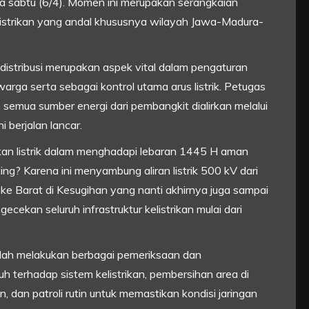
da sabtu (6/4). Momen ini merupakan serangkaian
istrikan yang andal khususnya wilayah Jawa-Madura-
distribusi merupakan aspek vital dalam pengaturan
warga serta sebagai kontrol utama arus listrik. Petugas
 semua sumber energi dari pembangkit dialirkan melalui
i berjalan lancar.
an listrik dalam menghadapi lebaran 1445 H aman
ing? Karena ini menyambung aliran listrik 500 kV dari
n ke Barat di Kesugihan yang nanti akhirnya juga sampai
cekan seluruh infrastruktur kelistrikan mulai dari
elah melakukan berbagai pemeriksaan dan
uh terhadap sistem kelistrikan, pembersihan area di
n, dan patroli rutin untuk memastikan kondisi jaringan