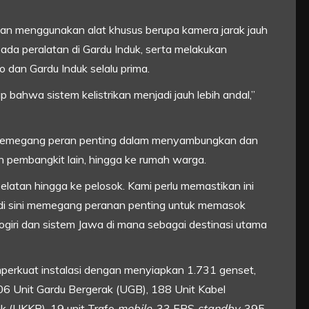
an menggunakan alat khusus berupa kamera jarak jauh
ada peralatan di Gardu Induk, serta melakukan
 dan Gardu Induk selalu prima.
p bahwa sistem kelistrikan menjadi jauh lebih andal,”
emegang peran penting dalam menyambungkan dan
n pembangkit lain, hingga ke rumah warga.
elatan hingga ke pelosok. Kami perlu memastikan ini
r di sini memegang peranan penting untuk memasok
ogiri dan sistem Jawa di mana sebagai destinasi utama
mperkuat instalasi dengan menyiapkan 1.731 genset,
06 Unit Gardu Bergerak (UGB), 188 Unit Kabel
k (UKKB), 19 unit Trafo
mobile
, 33 ERS
standby
, 395