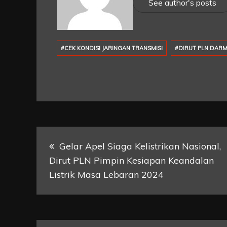
See author's posts
#CEK KONDISI JARINGAN TRANSMISI
#DIRUT PLN DAR
Post
Gelar Apel Siaga Kelistrikan Nasional,
Dirut PLN Pimpin Kesiapan Keandalan
navigation
Listrik Masa Lebaran 2024