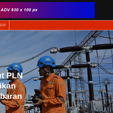
IGUR
ut PLN
ikan
ebaran