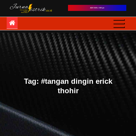
Skip
to
JurnaListrik
Semua Mata adalah
content
Mata-Mata
Tag:
#tangan dingin erick
thohir