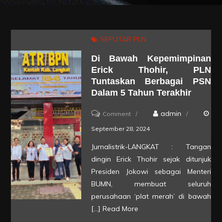
SEPUTAR PLN
Di Bawah Kepemimpinan
Erick Thohir, PLN
Tuntaskan Berbagai PSN
Dalam 5 Tahun Terakhir
on
admin
Comment
Di
September 28, 2024
Bawah
Jurnalistrik-LANGKAT : Tangan
Kepemimpinan
dingin Erick Thohir sejak ditunjuk
Erick
Presiden Jokowi sebagai Menteri
Thohir,
BUMN, membuat seluruh
perusahaan ‘plat merah’ di bawah
PLN
[…]
Read More
Tuntaskan