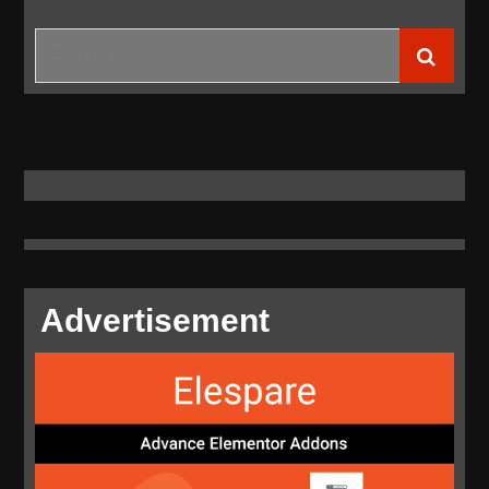
Berbagai
PSN
Search
dalam
for:
5
Tahun
Terakhir
Advertisement