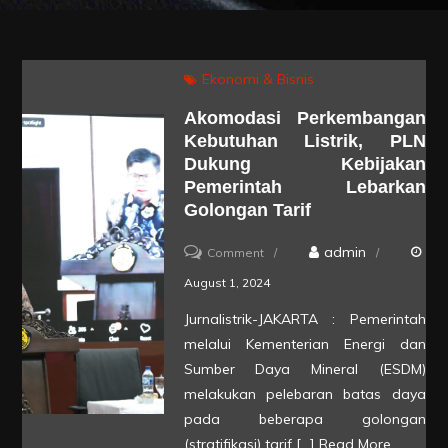
Ekonomi & Bisnis
Akomodasi Perkembangan
Kebutuhan Listrik, PLN
Dukung Kebijakan
Pemerintah Lebarkan
Golongan Tarif
on
admin
Comment
Akomodasi
August 1, 2024
Perkembangan
Jurnalistrik-JAKARTA : Pemerintah
Kebutuhan
melalui Kementerian Energi dan
Listrik,
Sumber Daya Mineral (ESDM)
PLN
melakukan pelebaran batas daya
pada beberapa golongan
Dukung
(stratifikasi) tarif […]
Read More
Kebijakan