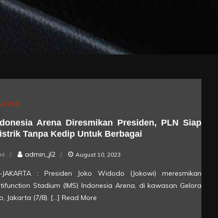
R PLN
donesia Arena Diresmikan Presiden, PLN Siap
istrik Tanpa Kedip Untuk Berbagai
on
admin_jl2
nt
August 10, 2023
PIMS
rik-JAKARTA : Presiden Joko Widodo (Jokowi) meresmikan
Indonesia
ltifunction Stadium (IMS) Indonesia Arena, di kawasan Gelora
Arena
, Jakarta (7/8). […]
Read More
Diresmikan