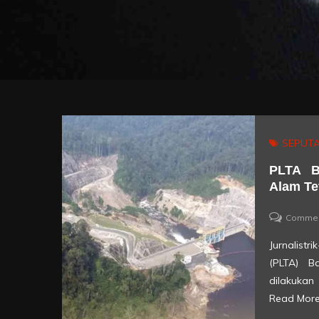
SEPUTA
PLTA B
Alam Te
Comme
Jurnalist
(PLTA) B
dilakuka
Read Mor