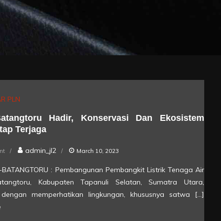
R PLN
atangtoru Hadir, Konservasi Dan Ekosistem
tap Terjaga
on
admin_jl2
nt
March 10, 2023
PLTA
rik-BATANGTORU : Pembangunan Pembangkit Listrik Tenaga Air
Batangtoru
atangtoru, Kabupaten Tapanuli Selatan, Sumatra Utara,
Hadir,
n dengan memperhatikan lingkungan, khususnya satwa […]
Konservasi
e
dan