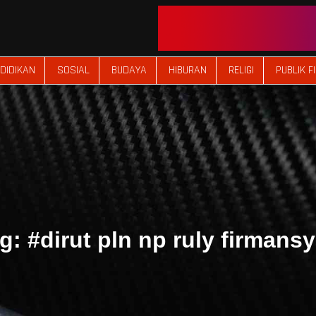
DIDIKAN
SOSIAL
BUDAYA
HIBURAN
RELIGI
PUBLIK F
ag:
#dirut pln np ruly firmans