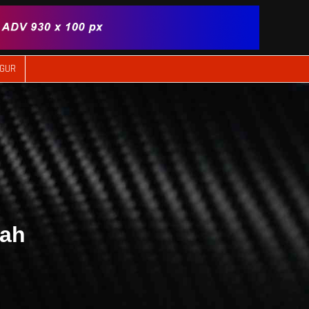
IGUR
yah