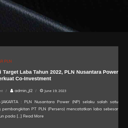
R PLN
 Target Laba Tahun 2022, PLN Nusantara Power
erkuat Co-Investment
on
admin_jl2
nt
June 19, 2023
Lampaui
rik-JAKARTA : PLN Nusantara Power (NP) selaku salah satu
Target
g pembangkitan PT PLN (Persero) mencatatkan laba sebesar
Laba
liun pada […]
Read More
Tahun