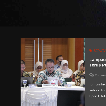
SEPUTA
Lampaui
Terus P
Comme
Jurnalist
subholdin
Rp6,58 tri