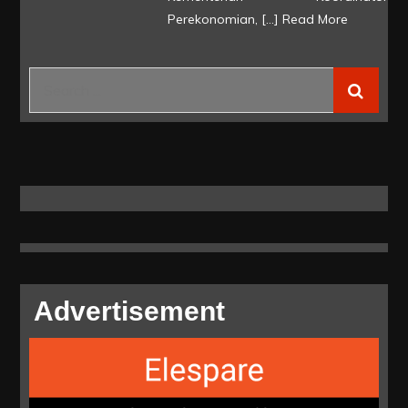
Perekonomian, […]
Read More
Terima
Penghargaan
dari
Search
Kemenko
for:
Perekonomian
Advertisement