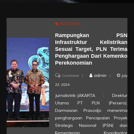
NASIONAL
Rampungkan PSN
Infrastruktur Kelistrikan
Sesuai Target, PLN Terima
Penghargaan Dari Kemenko
Perekonomian
on
admin
Comment
July
Rampungkan
23, 2024
PSN
Jurnalistrik-JAKARTA : Direktur
Infrastruktur
Utama PT PLN (Persero),
Kelistrikan
Darmawan Prasodjo menerima
Sesuai
penghargaan Pencapaian Proyek
Strategis Nasional (PSN) dari
Target,
Kementerian Koordinator
PLN