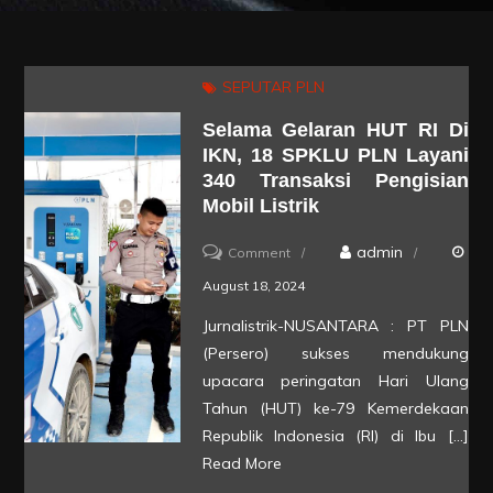
SEPUTAR PLN
Selama Gelaran HUT RI Di
IKN, 18 SPKLU PLN Layani
340 Transaksi Pengisian
Mobil Listrik
on
admin
Comment
Selama
August 18, 2024
Gelaran
Jurnalistrik-NUSANTARA : PT PLN
HUT
(Persero) sukses mendukung
RI
upacara peringatan Hari Ulang
di
Tahun (HUT) ke-79 Kemerdekaan
Republik Indonesia (RI) di Ibu […]
IKN,
Read More
18