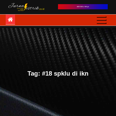
Skip
to
JurnaListrik
Semua Mata adalah
content
Mata-Mata
Tag:
#18 spklu di ikn