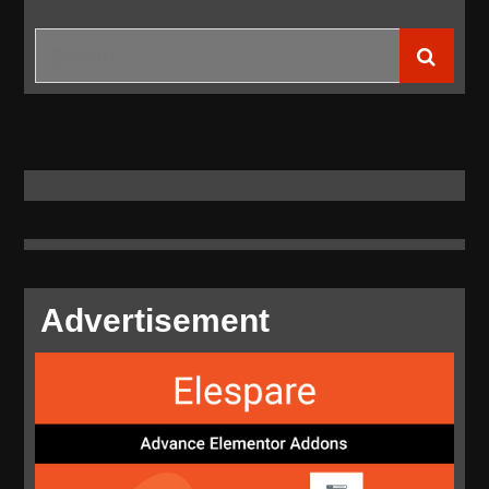
SPKLU
PLN
Search
Layani
for:
340
Transaksi
Pengisian
Mobil
Listrik
Advertisement