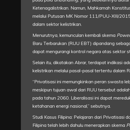
Ketenagalistrikan. Namun, Mahkamah Konstitu
melalui Putusan MK Nomor 111/PUU-XIII/2015
dalam sektor kelistrikan.
Menurutnya, kemunculan kembali skema
Power
Baru Terbarukan (RUU EBT) dipandang sebagai u
dapat mengurangi kontrol negara atas sektor str
Selain itu, dikatakan Abrar, terdapat indikasi 
kelistrikan melalui pasal-pasal tertentu dalam
“Privatisasi ini memungkinkan peran swasta le
meskipun tujuan awal dari RUU tersebut adalah
pada tahun 2060. Liberalisasi ini dapat mere
ketahanan energi nasional,” sebutnya.
Studi Kasus Filipina: Pelajaran dari Privatisasi 
Filipina telah lebih dahulu menerapkan skema
P