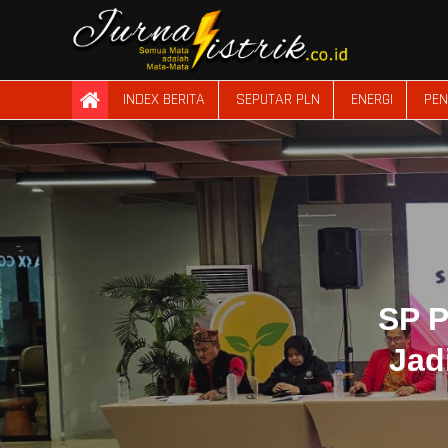
Skip
to
content
JurnaListrik
Semua Mata adalah Mata-Mata
INDEX BERITA
SEPUTAR PLN
ENERGI
PEN
SP P
Jad