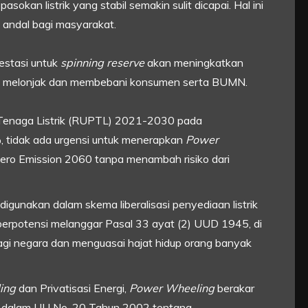
 pasokan listrik yang stabil semakin sulit dicapai. Hal ini
 andal bagi masyarakat.
stasi untuk
spinning reserve
akan meningkatkan
rik melonjak dan membebani konsumen serta BUMN.
Tenaga Listrik (RUPTL) 2021-2030 pada
tidak ada urgensi untuk menerapkan
Power
 Zero Emission 2060 tanpa menambah risiko dari
igunakan dalam skema liberalisasi penyediaan listrik
erpotensi melanggar Pasal 33 ayat (2) UUD 1945, di
gi negara dan menguasai hajat hidup orang banyak
ing
dan Privatisasi Energi,
Power Wheeling
berakar
r dalam UU No. 20 Tahun 2002 tentang