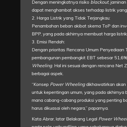
Dengan meningkatnya risiko
blackout
, jaminan
dapat menghambat akses terhadap listrik yang
2. Harga Listrik yang Tidak Terjangkau:
Penambahan beban akibat skema ToP dan inve
BPP, yang pada akhirnya membuat harga list
3. Emisi Rendah:
Dengan prioritas Rencana Umum Penyediaan 
pembangunan pembangkit EBT sebesar 51,6%, 
Wheeling
. Hal ini sesuai dengan rencana Net
berbagai aspek.
“Konsep
Power Wheeling
dikhawatirkan akan d
untuk kepentingan umum, yang pada akhirnya b
mana cabang-cabang produksi yang penting ba
harus dikuasai oleh negara,” paparnya.
Kata Abrar, latar Belakang Legal
Power Wheel
pada pola
unbundling
, yang sebelumnya diatu