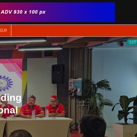
IGUR
uding
onal