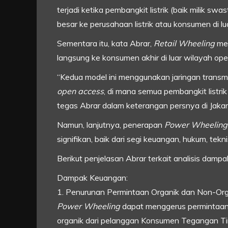
terjadi ketika pembangkit listrik (baik milik sw
besar ke perusahaan listrik atau konsumen di l
Sementara itu, kata Abrar,
Retail Wheeling
mem
langsung ke konsumen akhir di luar wilayah ope
“Kedua model ini menggunakan jaringan transmis
open access
, di mana semua pembangkit list
tegas Abrar dalam keterangan persnya di Jakar
Namun, lanjutnya, penerapan
Power Wheeling
signifikan, baik dari segi keuangan, hukum, tek
Berikut penjelasan Abrar terkait analisis damp
Dampak Keuangan:
1. Penurunan Permintaan Organik dan Non-Org
Power Wheeling
dapat menggerus permintaan 
organik dari pelanggan Konsumen Tegangan Tin