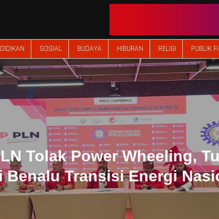
DIDIKAN
SOSIAL
BUDAYA
HIBURAN
RELIGI
PUBLIK F
LN Tolak Power Wheeling, T
i Benalu Transisi Energi Nasi