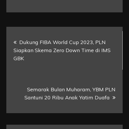
Post
Dukung FIBA World Cup 2023, PLN
navigation
Siapkan Skema Zero Down Time di IMS
GBK
Semarak Bulan Muharam, YBM PLN
Santuni 20 Ribu Anak Yatim Duafa