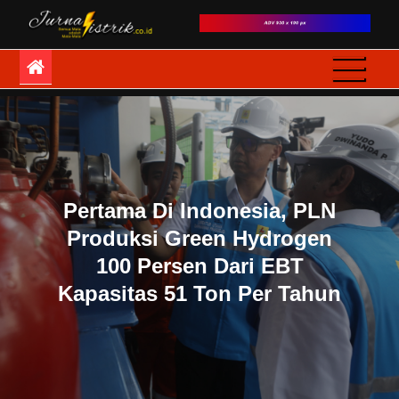
Skip
to
JurnaListrik
Semua Mata adalah
content
Mata-Mata
Pertama Di Indonesia, PLN
Produksi Green Hydrogen
100 Persen Dari EBT
Kapasitas 51 Ton Per Tahun