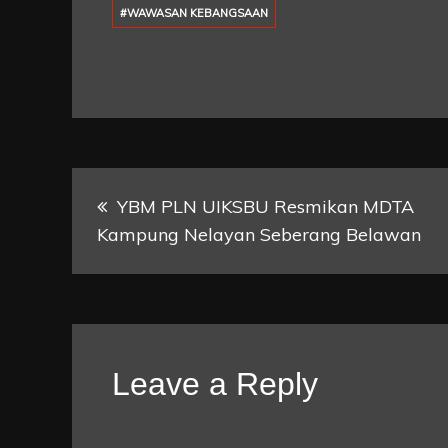
#WAWASAN KEBANGSAAN
Post
YBM PLN UIKSBU Resmikan MDTA
Kampung Nelayan Seberang Belawan
navigation
Leave a Reply