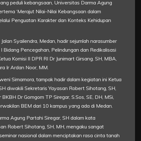
yang peduli kebangsaan, Universitas Darma Agung
rtema ‘Merajut Nilai-Nilai Kebangsaan dalam
lalui Penguatan Karakter dan Konteks Kehidupan
Jalan Syailendra, Medan, hadir sejumlah narasumber
 I Bidang Pencegahan, Pelindungan dan Redikalisasi
etua Komisi II DPR RI Dr Junimart Girsang. SH, MBA,
a Ir Ardan Noor, MM.
rweni Simamora, tampak hadir dalam kegiatan ini Ketua
 diwakili Sekretaris Yayasan Robert Sihotang, SH,
ur BKBH Dr Gomgom TP Siregar, S.Sos, SE, DH, MSi,
wakilan BEM dari 10 kampus yang ada di Medan.
ma Agung Partahi Siregar, SH dalam kata
san Robert Sihotang, SH, MH, mengaku sangat
seminar nasional dalam menciptakan rasa cinta tanah