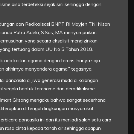
lisme bisa terdeteksi sejak sini sehingga dengan
ndungan dan Redikalisasi BNPT RI Mayjen TNI Nisan
ernanda Putra Adela, S.Sos, MA menyampaikan
rmusuhan yang secara eksplisit mengizinkan
i yang tertuang dalam UU No 5 Tahun 2018.
ak ada kaitan agama dengan teroris, hanya saja
dan akhirnya menyandera agama,” tegasnya.
ai pancasila di jiwa generasi muda di kalangan
 segala bentuk teroriame dan deradikalisme.
unimart Girsang mengaku bahwa sangat sederhana
 diterapkan di tengah lingkungan masyarakat.
erbicara pancasila ini dan itu menjadi salah satu cara
an rasa cinta kepada tanah air sehingga apapun