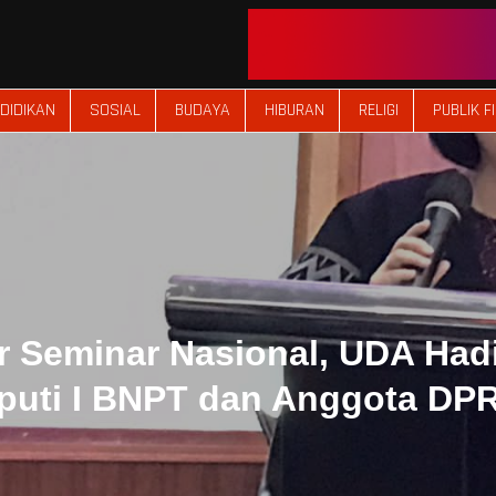
DIDIKAN
SOSIAL
BUDAYA
HIBURAN
RELIGI
PUBLIK F
r Seminar Nasional, UDA Had
puti I BNPT dan Anggota DPR