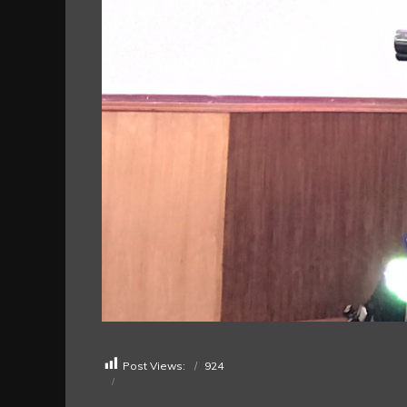
Post Views:
924