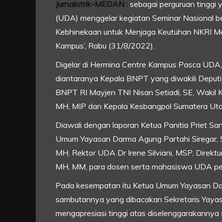
Jurnalistrik-MEDAN :
sebagai perguruan tinggi 
(UDA) menggelar kegiatan Seminar Nasional be
Kebhinekaan untuk Menjaga Keutuhan NKRI Me
Kampus’, Rabu (31/8/2022).
Digelar di Hermina Centre Kampus Pasca UDA, 
diantaranya Kepala BNPT yang diwakili Deputi
BNPT RI Mayjen TNI Nisan Setiadi, SE, Wakil K
MH, MIP dan Kepala Kesbangpol Sumatera Utar
Diawali dengan laporan Ketua Panitia Priet Sa
Umum Yayasan Darma Agung Partahi Siregar, SH
MH, Rektor UDA Dr Irene Silviani, MSP, Direkt
MH, MM, para dosen serta mahasiswa UDA per
Pada kesempatan itu Ketua Umum Yayasan Dar
sambutannya yang dibacakan Sekretaris Yaya
mengapresiasi tinggi atas diselenggarakannya 