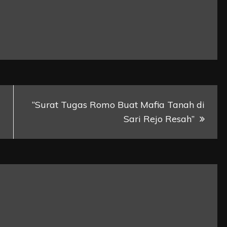
“Surat Tugas Romo Buat Mafia Tanah di
Sari Rejo Resah”