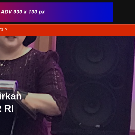
IGUR
irkan
 RI