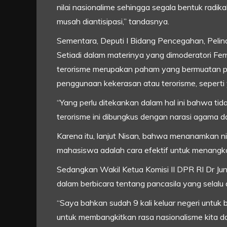
nilai nasionalime sehingga segala bentuk radika
musah diantisipasi,” tandasnya.
Sementara, Deputi I Bidang Pencegahan, Peli
Setiadi dalam materinya yang dimoderatori F
terorisme merupakan paham yang bermuatan pe
penggunaan kekerasan atau terorisme, sepert
“Yang perlu ditekankan dalam hal ini bahwa tid
terorisme ini dibungkus dengan narasi agama 
Karena itu, lanjut Nisan, bahwa menanamkan nil
mahasiswa adalah cara efektif untuk menangkal
Sedangkan Wakil Ketua Komisi II DPR RI Dr J
dalam berbicara tentang pancasila yang selalu
“Saya bahkan sudah 9 kali keluar negeri untuk b
untuk membangkitkan rasa nasionalisme kita d