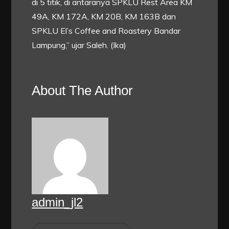
di 5 titik, di antaranya SPKLU Rest Area KM
49A, KM 172A, KM 20B, KM 163B dan
SPKLU El’s Coffee and Roastery Bandar
Lampung,” ujar Saleh. (Ika)
About The Author
admin_jl2