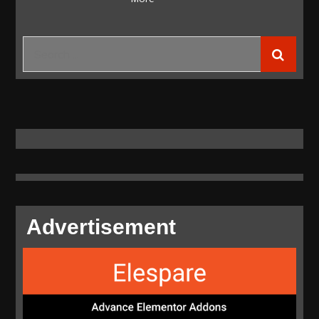
PLTA
Kumbih-
3
Search
(45
for:
MW)
Advertisement