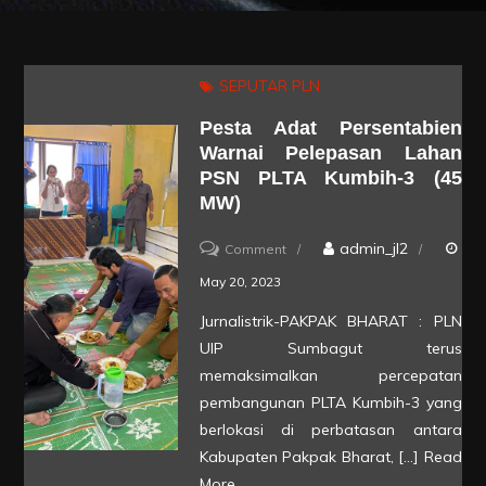
SEPUTAR PLN
Pesta Adat Persentabien
Warnai Pelepasan Lahan
PSN PLTA Kumbih-3 (45
MW)
on
admin_jl2
Comment
Pesta
May 20, 2023
Adat
Jurnalistrik-PAKPAK BHARAT : PLN
Persentabien
UIP Sumbagut terus
Warnai
memaksimalkan percepatan
Pelepasan
pembangunan PLTA Kumbih-3 yang
berlokasi di perbatasan antara
Lahan
Kabupaten Pakpak Bharat, […]
Read
PSN
More