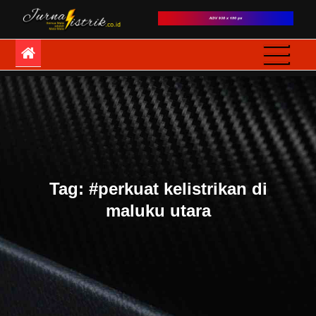
Skip
to
JurnaListrik
Semua Mata adalah
content
Mata-Mata
Tag:
#perkuat kelistrikan di
maluku utara