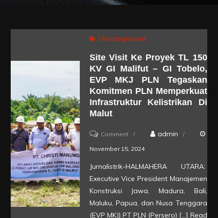
Uncategorized
Site Visit Ke Proyek TL 150
KV GI Malifut – GI Tobelo,
EVP MKJ PLN Tegaskan
Komitmen PLN Memperkuat
Infrastruktur Kelistrikan Di
Malut
on
admin
Comment
Site
November 15, 2024
Visit
Jurnalistrik-HALMAHERA UTARA:
ke
Executive Vice President Manajemen
Proyek
Konstruksi Jawa, Madura, Bali,
TL
Maluku, Papua, dan Nusa Tenggara
(EVP MKJ) PT PLN (Persero) […]
Read
150