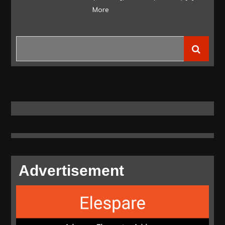
More
kV
GI
Malifut
Search
–
for:
GI
Tobelo,
EVP
MKJ
PLN
Tegaskan
Komitmen
PLN
Advertisement
Memperkuat
Infrastruktur
Kelistrikan
di