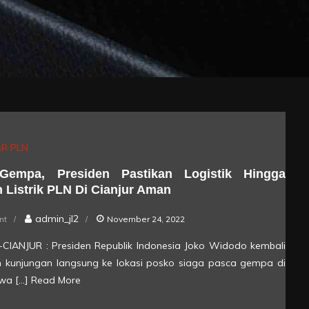
R PLN
Gempa, Presiden Pastikan Logistik Hingga
 Listrik PLN Di Cianjur Aman
on
admin_jl2
nt
November 24, 2022
Pasca
ik-CIANJUR : Presiden Republik Indonesia Joko Widodo kembali
Gempa,
 kunjungan langsung ke lokasi posko siaga pasca gempa di
Presiden
awa […]
Read More
Pastikan