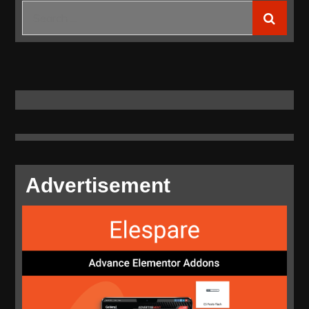
Sebagai
Search
Ketum
for:
YPDA
Advertisement