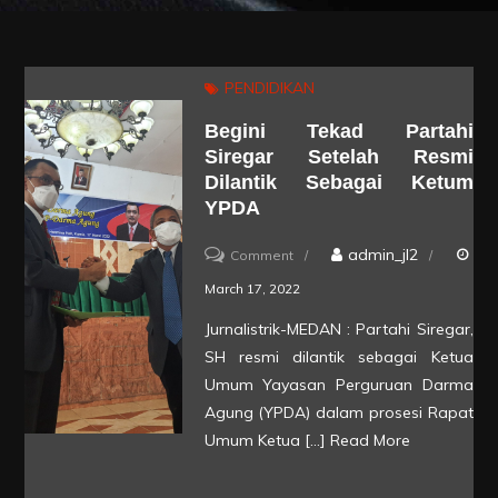
PENDIDIKAN
Begini Tekad Partahi
Siregar Setelah Resmi
Dilantik Sebagai Ketum
YPDA
on
admin_jl2
Comment
Begini
March 17, 2022
Tekad
Jurnalistrik-MEDAN : Partahi Siregar,
Partahi
SH resmi dilantik sebagai Ketua
Siregar
Umum Yayasan Perguruan Darma
Setelah
Agung (YPDA) dalam prosesi Rapat
Umum Ketua […]
Read More
Resmi
Dilantik