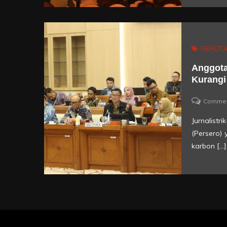
SEPUTA
Anggota
Kurangi
Comme
Jurnalist
(Persero)
karbon […]