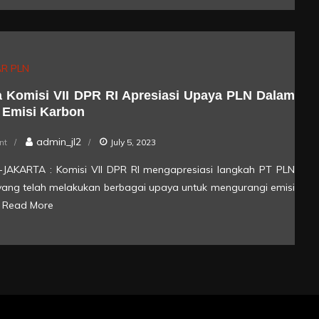
Paparkan
Strategi
Transisi
Energi
R PLN
untuk
 Komisi VII DPR RI Apresiasi Upaya PLN Dalam
Capai
 Emisi Karbon
Net
on
admin_jl2
nt
July 5, 2023
Zero
Anggota
Emissions
rik-JAKARTA : Komisi VII DPR RI mengapresiasi langkah PT PLN
Komisi
 yang telah melakukan berbagai upaya untuk mengurangi emisi
VII
Read More
DPR
RI
Apresiasi
Upaya
PLN