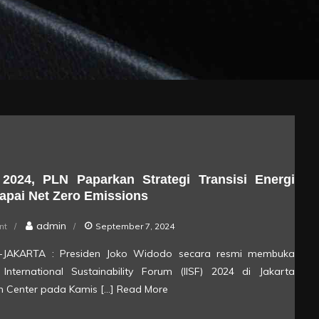
 2024, PLN Paparkan Strategi Transisi Energi
apai Net Zero Emissions
on
admin
nt
September 7, 2024
Di
rik-JAKARTA : Presiden Joko Widodo secara resmi membuka
IISF
 International Sustainability Forum (IISF) 2024 di Jakarta
2024,
n Center pada Kamis […]
Read More
PLN