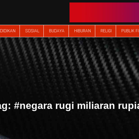
DIDIKAN
SOSIAL
BUDAYA
HIBURAN
RELIGI
PUBLIK F
ag:
#negara rugi miliaran rupi