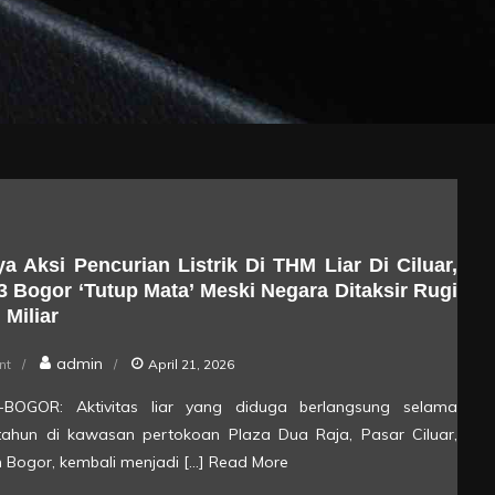
a Aksi Pencurian Listrik Di THM Liar Di Ciluar,
 Bogor ‘Tutup Mata’ Meski Negara Ditaksir Rugi
 Miliar
on
admin
nt
April 21, 2026
Bebasnya
rik-BOGOR: Aktivitas liar yang diduga berlangsung selama
Aksi
tahun di kawasan pertokoan Plaza Dua Raja, Pasar Ciluar,
Pencurian
 Bogor, kembali menjadi […]
Read More
Listrik