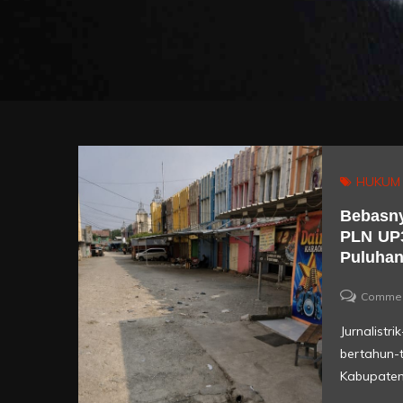
HUKUM
Bebasny
PLN UP3
Puluhan
Comme
Jurnalist
bertahun-
Kabupaten