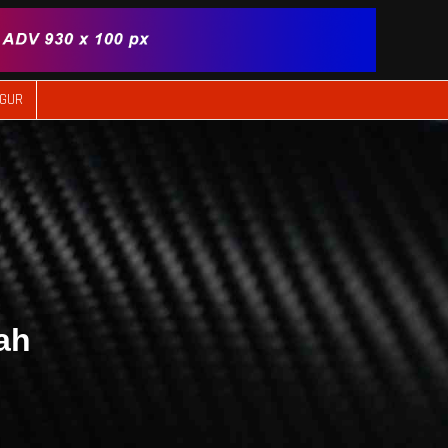
IGUR
ah