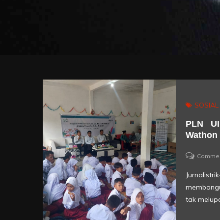
SOSIAL
PLN UI
Wathon 
Comme
Jurnalist
membangun
tak melup