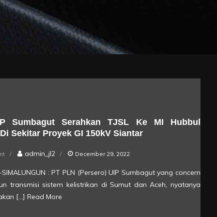
P Sumbagut Serahkan TJSL Ke MI Hubbul
Di Sekitar Proyek GI 150kV Siantar
on
admin_jl2
nt
December 29, 2022
PLN
rik-SIMALUNGUN : PT PLN (Persero) UIP Sumbagut yang concern
UIP
 transmisi sistem kelistrikan di Sumut dan Aceh, nyatanya
Sumbagut
akan […]
Read More
Serahkan