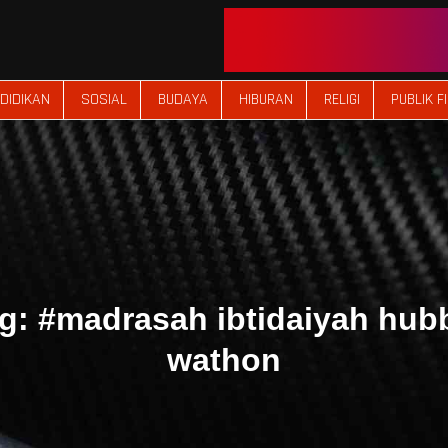
DIDIKAN
SOSIAL
BUDAYA
HIBURAN
RELIGI
PUBLIK F
g:
#madrasah ibtidaiyah hub
wathon