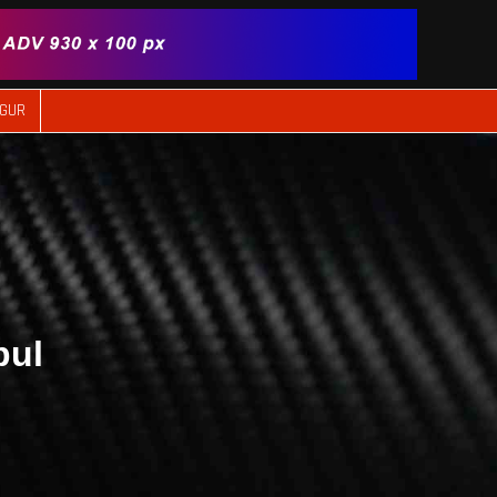
IGUR
bul