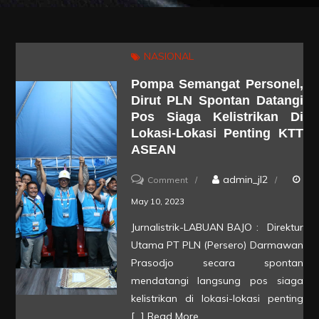
NASIONAL
Pompa Semangat Personel,
Dirut PLN Spontan Datangi
Pos Siaga Kelistrikan Di
Lokasi-Lokasi Penting KTT
ASEAN
on
admin_jl2
Comment
Pompa
May 10, 2023
Semangat
Jurnalistrik-LABUAN BAJO : Direktur
Personel,
Utama PT PLN (Persero) Darmawan
Dirut
Prasodjo secara spontan
PLN
mendatangi langsung pos siaga
kelistrikan di lokasi-lokasi penting
Spontan
[…]
Read More
Datangi