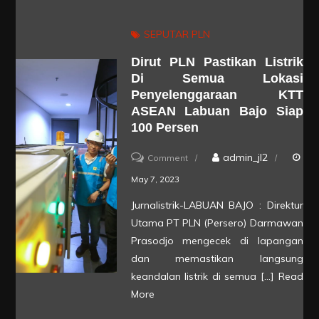
Dirut
PLN
SEPUTAR PLN
Bersama
Dirut PLN Pastikan Listrik
Gubernur
Di Semua Lokasi
NTT
Penyelenggaraan KTT
Pimpin
ASEAN Labuan Bajo Siap
Apel
100 Persen
Siaga
on
admin_jl2
Comment
Kelistrikan
Dirut
May 7, 2023
PLN
Jurnalistrik-LABUAN BAJO : Direktur
Pastikan
Utama PT PLN (Persero) Darmawan
Listrik
Prasodjo mengecek di lapangan
di
dan memastikan langsung
keandalan listrik di semua […]
Read
Semua
More
Lokasi
Penyelenggaraan