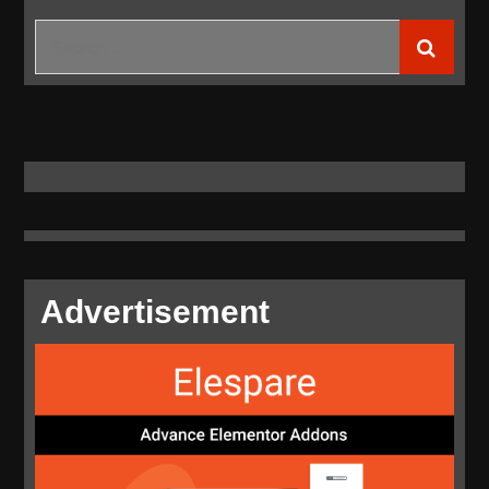
KTT
Search
ASEAN
for:
Labuan
Bajo
Siap
100
Persen
Advertisement