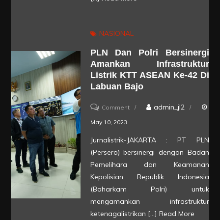
Pos
Siaga
NASIONAL
Kelistrikan
PLN Dan Polri Bersinergi
di
Amankan Infrastruktur
Lokasi-
Listrik KTT ASEAN Ke-42 Di
lokasi
Labuan Bajo
Penting
on
admin_jl2
Comment
KTT
PLN
May 10, 2023
ASEAN
dan
Jurnalistrik-JAKARTA : PT PLN
Polri
(Persero) bersinergi dengan Badan
Bersinergi
Pemelihara dan Keamanan
Amankan
Kepolisian Republik Indonesia
(Baharkam Polri) untuk
Infrastruktur
mengamankan infrastruktur
Listrik
ketenagalistrikan […]
Read More
KTT