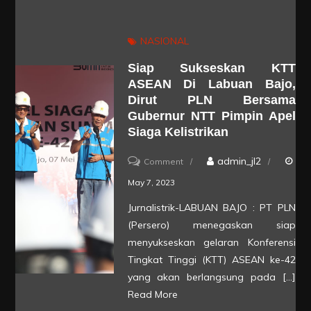
ASEAN
ke-
NASIONAL
42
Siap Sukseskan KTT
di
ASEAN Di Labuan Bajo,
Labuan
Dirut PLN Bersama
Bajo
Gubernur NTT Pimpin Apel
Siaga Kelistrikan
on
admin_jl2
Comment
Siap
May 7, 2023
Sukseskan
Jurnalistrik-LABUAN BAJO : PT PLN
KTT
(Persero) menegaskan siap
ASEAN
menyukseskan gelaran Konferensi
di
Tingkat Tinggi (KTT) ASEAN ke-42
yang akan berlangsung pada […]
Labuan
Read More
Bajo,