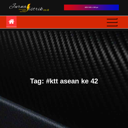
Skip
to
JurnaListrik
Semua Mata adalah
content
Mata-Mata
Tag:
#ktt asean ke 42