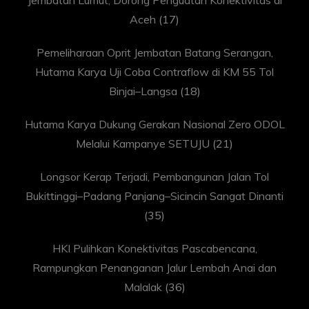
Jembatan Lumut, Dorong Penguatan Konektivitas di
Aceh
(17)
Pemeliharaan Oprit Jembatan Batang Serangan,
Hutama Karya Uji Coba Contraflow di KM 55 Tol
Binjai–Langsa
(18)
Hutama Karya Dukung Gerakan Nasional Zero ODOL
Melalui Kampanye SETUJU
(21)
Longsor Kerap Terjadi, Pembangunan Jalan Tol
Bukittinggi–Padang Panjang–Sicincin Sangat Dinanti
(35)
HKI Pulihkan Konektivitas Pascabencana,
Rampungkan Penanganan Jalur Lembah Anai dan
Malalak
(36)