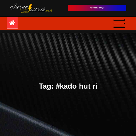
Skip
to
JurnaListrik
Semua Mata adalah
content
Mata-Mata
Tag:
#kado hut ri