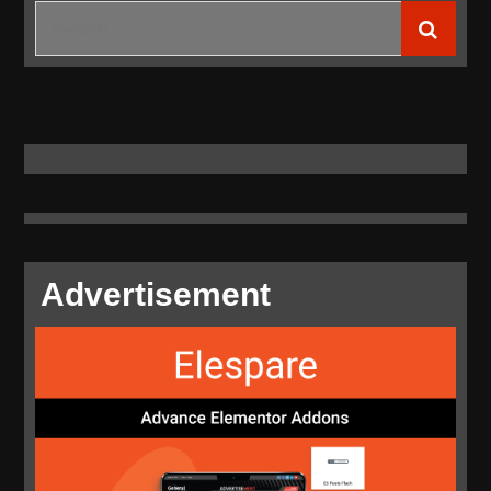
Nyalakan
Search
Listrik
for:
21.369
Keluarga
di
Maluku
dan
Maluku
Utara
Advertisement