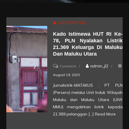
SEPUTAR PLN
Kado Istimewa HUT RI Ke-
78, PLN Nyalakan Listrik
21.369 Keluarga Di Maluku
Dan Maluku Utara
on
admin_jl2
Comment
Kado
August 19, 2023
Istimewa
Jurnalistrik-MATAKUS : PT PLN
HUT
(Persero) melalui Unit Induk Wilayah
RI
Maluku dan Maluku Utara (UIW
Ke-
MMU) mengalirkan listrik kepada
21.369 pelanggan […]
Read More
78,
PLN