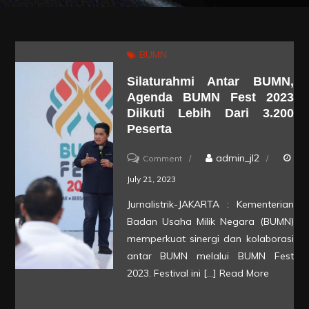
BUMN
Silaturahmi Antar BUMN,
Agenda BUMN Fest 2023
Diikuti Lebih Dari 3.200
Peserta
on
admin_jl2
Comment
Silaturahmi
July 21, 2023
Antar
Jurnalistrik-JAKARTA : Kementerian
BUMN,
Badan Usaha Milik Negara (BUMN)
Agenda
memperkuat sinergi dan kolaborasi
BUMN
antar BUMN melalui BUMN Fest
2023. Festival ini […]
Read More
Fest
2023