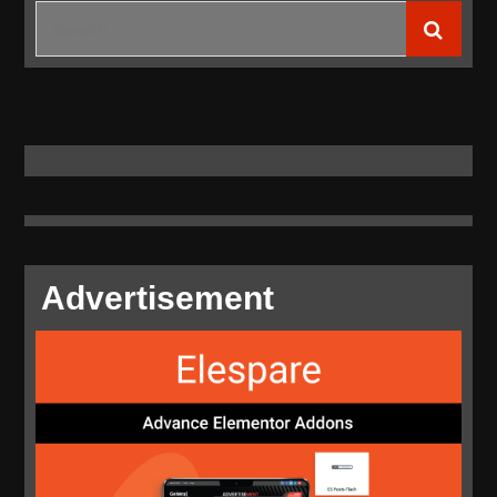
Diikuti
Search
Lebih
for:
dari
3.200
Peserta
Advertisement