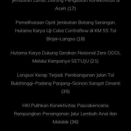
Jembatan Lumut, Dorong Penguatan Konektivitas di
Aceh
(17)
Pemeliharaan Oprit Jembatan Batang Serangan,
Hutama Karya Uji Coba Contraflow di KM 55 Tol
Binjai–Langsa
(18)
Hutama Karya Dukung Gerakan Nasional Zero ODOL
Melalui Kampanye SETUJU
(21)
Longsor Kerap Terjadi, Pembangunan Jalan Tol
Bukittinggi–Padang Panjang–Sicincin Sangat Dinanti
(35)
HKI Pulihkan Konektivitas Pascabencana,
Rampungkan Penanganan Jalur Lembah Anai dan
Malalak
(36)