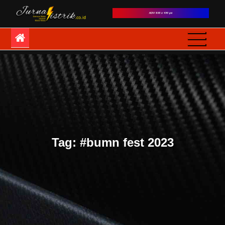
Skip
to
JurnaListrik
Semua Mata adalah
content
Mata-Mata
Tag:
#bumn fest 2023