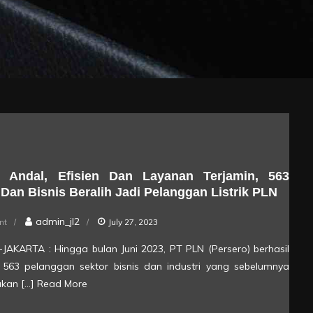
i Andal, Efisien Dan Layanan Terjamin, 563
 Dan Bisnis Beralih Jadi Pelanggan Listrik PLN
on
admin_jl2
nt
July 27, 2023
Terbukti
ik-JAKARTA : Hingga bulan Juni 2023, PT PLN (Persero) berhasil
Andal,
563 pelanggan sektor bisnis dan industri yang sebelumnya
Efisien
kan […]
Read More
dan