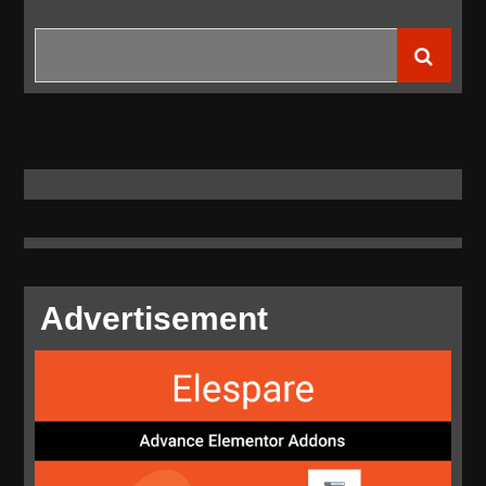
PLN
Raih
Search
Penghargaan
for:
Satyalancana
dari
Presiden
Jokowi
Advertisement