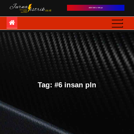
Skip
to
JurnaListrik
Semua Mata adalah
content
Mata-Mata
Tag:
#6 insan pln