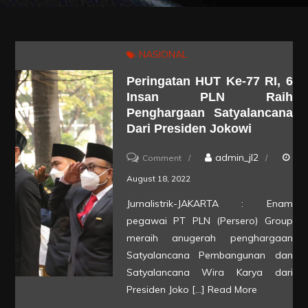
NASIONAL
Peringatan HUT Ke-77 RI, 6
Insan PLN Raih
Penghargaan Satyalancana
Dari Presiden Jokowi
on
admin_jl2
Comment
Peringatan
August 18, 2022
HUT
Jurnalistrik-JAKARTA : Enam
ke-
pegawai PT PLN (Persero) Group
77
meraih anugerah penghargaan
RI,
Satyalancana Pembangunan dan
Satyalancana Wira Karya dari
6
Presiden Joko […]
Read More
Insan