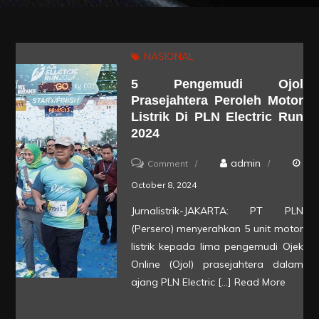
NASIONAL
5 Pengemudi Ojol
Prasejahtera Peroleh Motor
Listrik Di PLN Electric Run
2024
on
admin
Comment
5
October 8, 2024
Pengemudi
Jurnalistrik-JAKARTA: PT PLN
Ojol
(Persero) menyerahkan 5 unit motor
Prasejahtera
listrik kepada lima pengemudi Ojek
Peroleh
Online (Ojol) prasejahtera dalam
ajang PLN Electric […]
Read More
Motor
Listrik