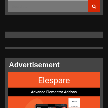
di
Search
PLN
for:
Electric
Run
2024
Advertisement