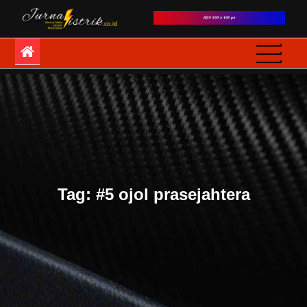
Skip
to
JurnaListrik
Semua Mata adalah
content
Mata-Mata
Tag:
#5 ojol prasejahtera