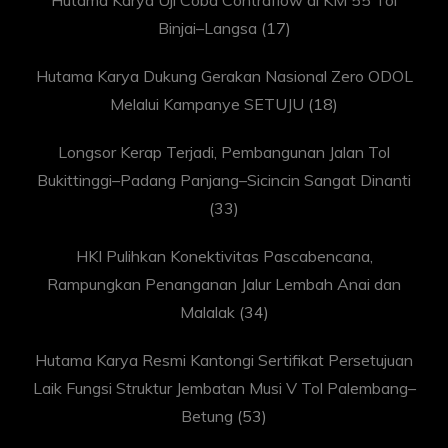
Hutama Karya Uji Coba Contraflow di KM 55 Tol
Binjai–Langsa
(17)
Hutama Karya Dukung Gerakan Nasional Zero ODOL
Melalui Kampanye SETUJU
(18)
Longsor Kerap Terjadi, Pembangunan Jalan Tol
Bukittinggi–Padang Panjang–Sicincin Sangat Dinanti
(33)
HKI Pulihkan Konektivitas Pascabencana,
Rampungkan Penanganan Jalur Lembah Anai dan
Malalak
(34)
Hutama Karya Resmi Kantongi Sertifikat Persetujuan
Laik Fungsi Struktur Jembatan Musi V Tol Palembang–
Betung
(53)