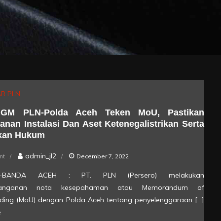
R PLN
GM PLN-Polda Aceh Teken MoU, Pastikan
nan Instalasi Dan Aset Ketenegalistrikan Serta
kan Hukum
on
admin_jl2
nt
December 7, 2022
Empat
strik-BANDA ACEH : PT. PLN (Persero) melakukan
GM
tanganan nota kesepahaman atau Memorandum of
PLN-
ding (MoU) dengan Polda Aceh tentang penyelenggaraan […]
Polda
e