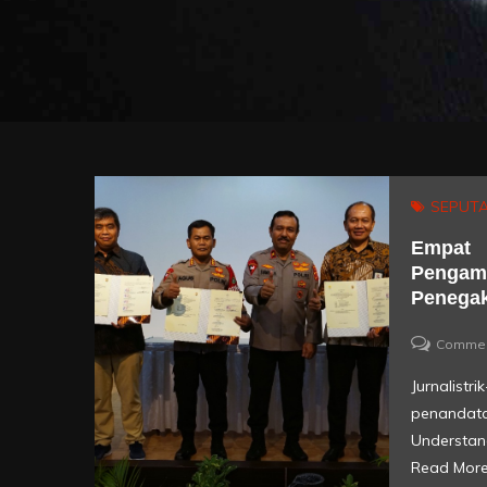
SEPUTA
Empat 
Pengama
Penega
Comme
Jurnali
penanda
Understan
Read Mor